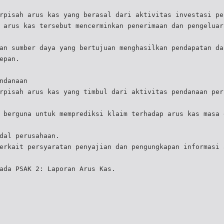
rpisah arus kas yang berasal dari aktivitas investasi pe
 arus kas tersebut mencerminkan penerimaan dan pengeluar
an sumber daya yang bertujuan menghasilkan pendapatan da
epan.
ndanaan
rpisah arus kas yang timbul dari aktivitas pendanaan per
 berguna untuk memprediksi klaim terhadap arus kas masa 
dal perusahaan.
erkait persyaratan penyajian dan pengungkapan informasi 
ada PSAK 2: Laporan Arus Kas.