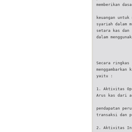
memberikan dasa
keuangan untuk 
syariah dalam m
setara kas dan 
dalam menggunak
Secara ringkas 
menggambarkan k
yaitu :
1. Aktivitas Op
Arus kas dari a
pendapatan peru
transaksi dan p
2. Aktivitas In