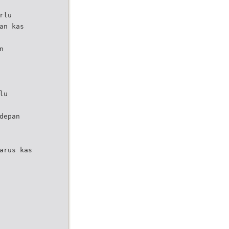
rlu
an kas
n
lu
depan
arus kas