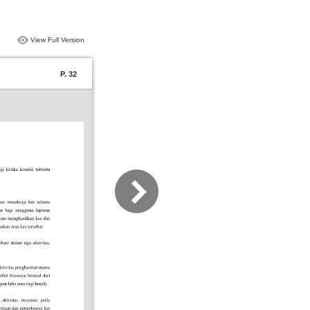
View Full Version
P. 32