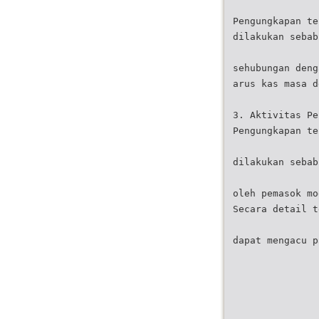
Pengungkapan te
dilakukan sebab
sehubungan deng
arus kas masa d
3. Aktivitas Pe
Pengungkapan te
dilakukan sebab
oleh pemasok mo
Secara detail t
dapat mengacu p