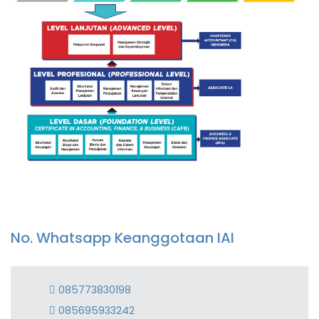
No. Whatsapp Keanggotaan IAI
085773830198
085695933242