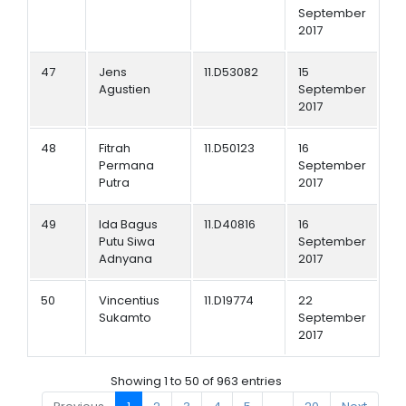
September
2017
47
Jens
11.D53082
15
Agustien
September
2017
48
Fitrah
11.D50123
16
Permana
September
Putra
2017
49
Ida Bagus
11.D40816
16
Putu Siwa
September
Adnyana
2017
50
Vincentius
11.D19774
22
Sukamto
September
2017
Showing 1 to 50 of 963 entries