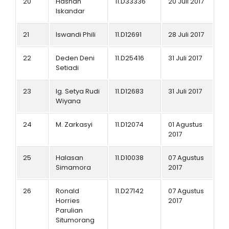
20
Hasnan
11.D33336
20 Juli 2017
Iskandar
21
Iswandi Phili
11.D12691
28 Juli 2017
22
Deden Deni
11.D25416
31 Juli 2017
Setiadi
23
Ig. Setya Rudi
11.D12683
31 Juli 2017
Wiyana
24
M. Zarkasyi
11.D12074
01 Agustus
2017
25
Halasan
11.D10038
07 Agustus
Simamora
2017
26
Ronald
11.D27142
07 Agustus
Horries
2017
Parulian
Situmorang