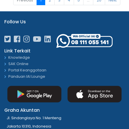
Previous
1
2
3
4
5
…
20
Next
Follow Us
Link Terkait
Knowledge
SAK Online
Portal Keanggotaan
Panduan IAI Lounge
Graha Akuntan
Jl. Sindanglaya No. 1 Menteng
Jakarta 10310, Indonesia