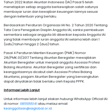
Tahun 2022 Ikatan Akuntan Indonesia (IAI) Pasal 5 telah
menetapkan setiap anggota berkewajiban salah satunya
membayar iuran dan kewajiban keuangan lainnya sesuai
dengan ketentuan yang berlaku.
Berdasarkan Peraturan Organisasi IAI No. 2 Tahun 2020 Tentang
Tata Cara Penegakan Disiplin Anggota IAI, sanksi pembekuan
sementara sebagai anggota IAI diberikan kepada Anggota IAI
yang tidak membayar iuran anggota IAI selama lebih dari 1
(satu) tahun hingga 2 (dua) tahun.
Pasal 4 Peraturan Menteri Keuangan (PMK) Nomor
216/PMK.01/2017 Tentang Akuntan Beregister mewajibkan
Akuntan Beregister untuk menjadi anggota Asosiasi Profesi
Bidang Akuntansi. Akuntan Beregister yang sertifikasi dan
keanggotaannya dicabut oleh Asosiasi Profesi Bidang
Akuntansi, piagam Akuntan Beregister yang bersangkutan
dapat dinyatakan tidak berlaku oleh Kepala PPPK.
Informasi Lebih Lanjut
Untuk informasi lebih lanjut silakan hubungi WhatsApp Official IAI
di nomor:
08111055141
atau melaui email:
keanggotaan@iaiglobal.or.id.