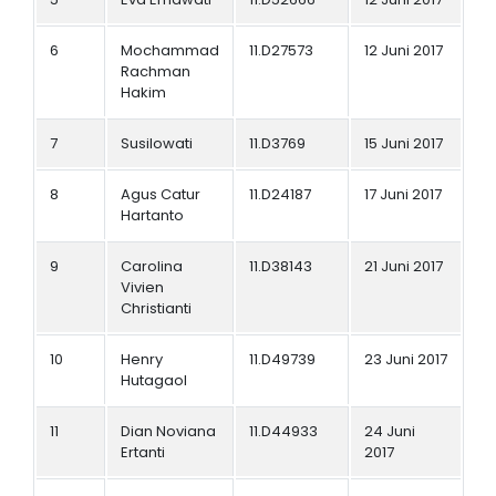
6
Mochammad
11.D27573
12 Juni 2017
Rachman
Hakim
7
Susilowati
11.D3769
15 Juni 2017
8
Agus Catur
11.D24187
17 Juni 2017
Hartanto
9
Carolina
11.D38143
21 Juni 2017
Vivien
Christianti
10
Henry
11.D49739
23 Juni 2017
Hutagaol
11
Dian Noviana
11.D44933
24 Juni
Ertanti
2017