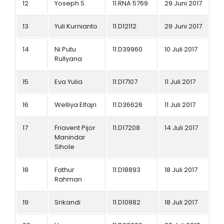
12
Yoseph S
11.RNA 5769
29 Juni 2017
13
Yuli Kurnianto
11.D12112
29 Juni 2017
14
Ni Putu
11.D39960
10 Juli 2017
Rullyana
15
Eva Yulia
11.D17107
11 Juli 2017
16
Welliya Elfajri
11.D36626
11 Juli 2017
17
Friavent Pijor
11.D17208
14 Juli 2017
Manindar
Sihole
18
Fathur
11.D18893
18 Juli 2017
Rahman
19
Srikandi
11.D10882
18 Juli 2017