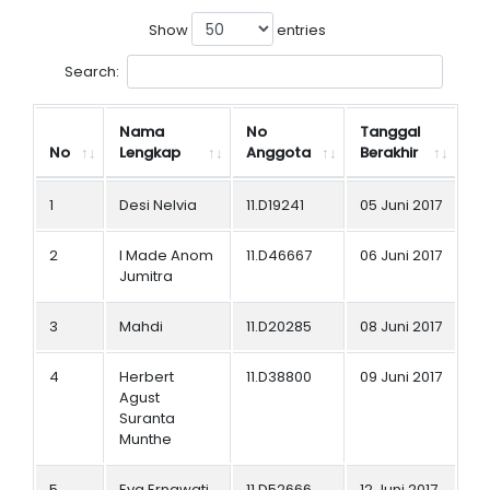
Show
entries
Search:
Nama
No
Tanggal
No
Lengkap
Anggota
Berakhir
1
Desi Nelvia
11.D19241
05 Juni 2017
2
I Made Anom
11.D46667
06 Juni 2017
Jumitra
3
Mahdi
11.D20285
08 Juni 2017
4
Herbert
11.D38800
09 Juni 2017
Agust
Suranta
Munthe
5
Eva Ernawati
11.D52666
12 Juni 2017