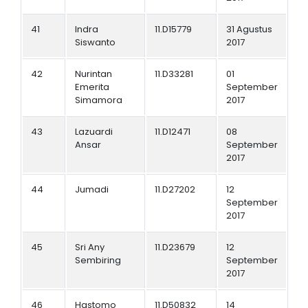
41
Indra
11.D15779
31 Agustus
Siswanto
2017
42
Nurintan
11.D33281
01
Emerita
September
Simamora
2017
43
Lazuardi
11.D12471
08
Ansar
September
2017
44
Jumadi
11.D27202
12
September
2017
45
Sri Any
11.D23679
12
Sembiring
September
2017
46
Hastomo
11.D50832
14