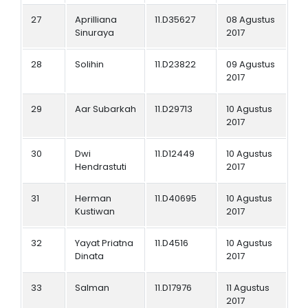
27
Aprilliana
11.D35627
08 Agustus
Sinuraya
2017
28
Solihin
11.D23822
09 Agustus
2017
29
Aar Subarkah
11.D29713
10 Agustus
2017
30
Dwi
11.D12449
10 Agustus
Hendrastuti
2017
31
Herman
11.D40695
10 Agustus
Kustiwan
2017
32
Yayat Priatna
11.D4516
10 Agustus
Dinata
2017
33
Salman
11.D17976
11 Agustus
2017