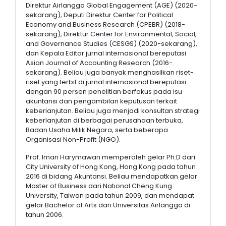
Direktur Airlangga Global Engagement (AGE) (2020-
sekarang), Deputi Direktur Center for Political
Economy and Business Research (CPEBR) (2018-
sekarang), Direktur Center for Environmental, Social,
and Governance Studies (CESGS) (2020-sekarang),
dan Kepala Editor jurnal internasional bereputasi
Asian Journal of Accounting Research (2016-
sekarang). Beliau juga banyak menghasilkan riset-
riset yang terbit di jurnal internasional bereputasi
dengan 90 persen penelitian berfokus pada isu
akuntansi dan pengambilan keputusan terkait
keberlanjutan. Beliau juga menjadi konsultan strategi
keberlanjutan di berbagai perusahaan terbuka,
Badan Usaha Milik Negara, serta beberapa
Organisasi Non-Profit (NGO).
Prof. Iman Harymawan memperoleh gelar Ph.D dari
City University of Hong Kong, Hong Kong pada tahun
2016 di bidang Akuntansi. Beliau mendapatkan gelar
Master of Business dari National Cheng Kung
University, Taiwan pada tahun 2009, dan mendapat
gelar Bachelor of Arts dari Universitas Airlangga di
tahun 2006.