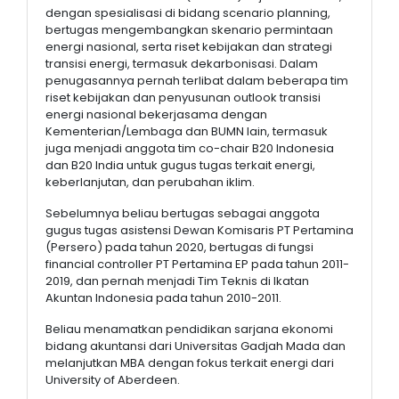
dengan spesialisasi di bidang scenario planning,
bertugas mengembangkan skenario permintaan
energi nasional, serta riset kebijakan dan strategi
transisi energi, termasuk dekarbonisasi. Dalam
penugasannya pernah terlibat dalam beberapa tim
riset kebijakan dan penyusunan outlook transisi
energi nasional bekerjasama dengan
Kementerian/Lembaga dan BUMN lain, termasuk
juga menjadi anggota tim co-chair B20 Indonesia
dan B20 India untuk gugus tugas terkait energi,
keberlanjutan, dan perubahan iklim.
Sebelumnya beliau bertugas sebagai anggota
gugus tugas asistensi Dewan Komisaris PT Pertamina
(Persero) pada tahun 2020, bertugas di fungsi
financial controller PT Pertamina EP pada tahun 2011-
2019, dan pernah menjadi Tim Teknis di Ikatan
Akuntan Indonesia pada tahun 2010-2011.
Beliau menamatkan pendidikan sarjana ekonomi
bidang akuntansi dari Universitas Gadjah Mada dan
melanjutkan MBA dengan fokus terkait energi dari
University of Aberdeen.