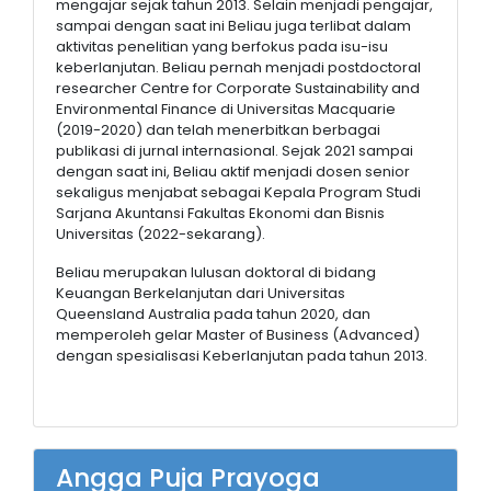
mengajar sejak tahun 2013. Selain menjadi pengajar,
sampai dengan saat ini Beliau juga terlibat dalam
aktivitas penelitian yang berfokus pada isu-isu
keberlanjutan. Beliau pernah menjadi postdoctoral
researcher Centre for Corporate Sustainability and
Environmental Finance di Universitas Macquarie
(2019-2020) dan telah menerbitkan berbagai
publikasi di jurnal internasional. Sejak 2021 sampai
dengan saat ini, Beliau aktif menjadi dosen senior
sekaligus menjabat sebagai Kepala Program Studi
Sarjana Akuntansi Fakultas Ekonomi dan Bisnis
Universitas (2022-sekarang).
Beliau merupakan lulusan doktoral di bidang
Keuangan Berkelanjutan dari Universitas
Queensland Australia pada tahun 2020, dan
memperoleh gelar Master of Business (Advanced)
dengan spesialisasi Keberlanjutan pada tahun 2013.
Angga Puja Prayoga