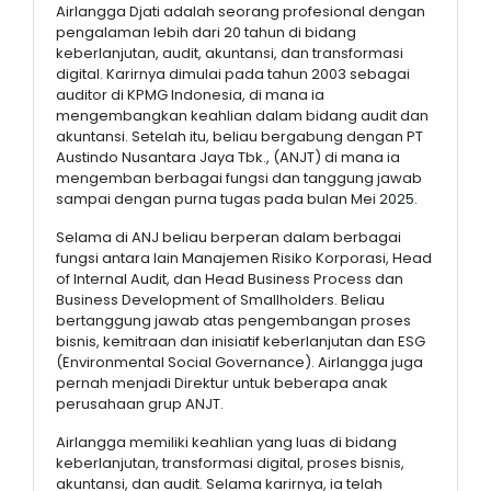
Airlangga Djati adalah seorang profesional dengan
pengalaman lebih dari 20 tahun di bidang
keberlanjutan, audit, akuntansi, dan transformasi
digital. Karirnya dimulai pada tahun 2003 sebagai
auditor di KPMG Indonesia, di mana ia
mengembangkan keahlian dalam bidang audit dan
akuntansi. Setelah itu, beliau bergabung dengan PT
Austindo Nusantara Jaya Tbk., (ANJT) di mana ia
mengemban berbagai fungsi dan tanggung jawab
sampai dengan purna tugas pada bulan Mei 2025.
Selama di ANJ beliau berperan dalam berbagai
fungsi antara lain Manajemen Risiko Korporasi, Head
of Internal Audit, dan Head Business Process dan
Business Development of Smallholders. Beliau
bertanggung jawab atas pengembangan proses
bisnis, kemitraan dan inisiatif keberlanjutan dan ESG
(Environmental Social Governance). Airlangga juga
pernah menjadi Direktur untuk beberapa anak
perusahaan grup ANJT.
Airlangga memiliki keahlian yang luas di bidang
keberlanjutan, transformasi digital, proses bisnis,
akuntansi, dan audit. Selama karirnya, ia telah