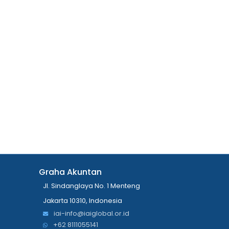
Graha Akuntan
Jl. Sindanglaya No. 1 Menteng
Jakarta 10310, Indonesia
iai-info@iaiglobal.or.id
+62 8111055141