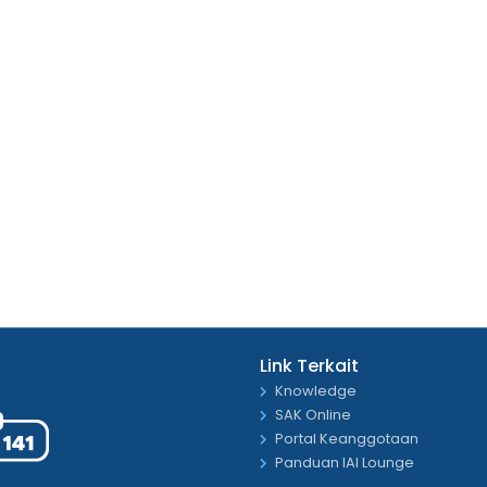
Link Terkait
Knowledge
SAK Online
Portal Keanggotaan
Panduan IAI Lounge