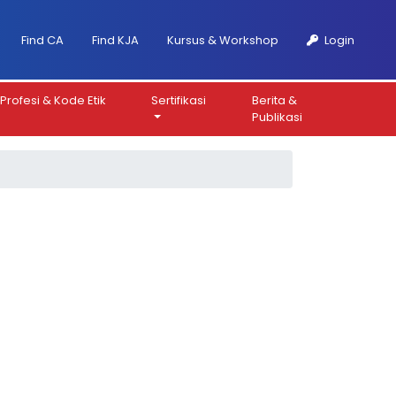
Find CA
Find KJA
Kursus & Workshop
Login
Profesi & Kode Etik
Sertifikasi
Berita &
Publikasi