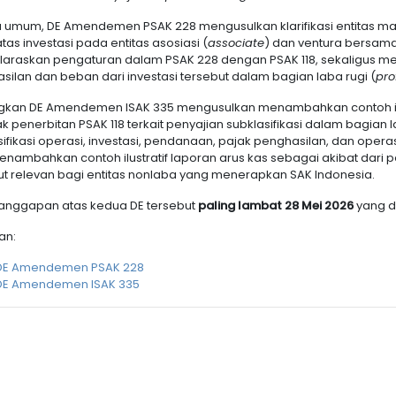
 umum, DE Amendemen PSAK 228 mengusulkan klarifikasi entitas man
tas investasi pada entitas asosiasi (
associate
) dan ventura bersama
araskan pengaturan dalam PSAK 228 dengan PSAK 118, sekaligus me
silan dan beban dari investasi tersebut dalam bagian laba rugi (
prof
kan DE Amendemen ISAK 335 mengusulkan menambahkan contoh ilus
 penerbitan PSAK 118 terkait penyajian subklasifikasi dalam bagian 
ifikasi operasi, investasi, pendanaan, pajak penghasilan, dan operas
enambahkan contoh ilustratif laporan arus kas sebagai akibat dari pe
ut relevan bagi entitas nonlaba yang menerapkan SAK Indonesia.
anggapan atas kedua DE tersebut
paling lambat 28 Mei 2026
yang d
an:
DE Amendemen PSAK 228
DE Amendemen ISAK 335