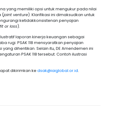
a yang memiliki opsi untuk mengukur pada nilai
 (
joint venture
). Klarifikasi ini dimaksudkan untuk
ngurangi ketidakkonsistenan penyajian
it or loss
).
tratif laporan kinerja keuangan sebagai
laba rugi. PSAK 118 mensyaratkan penyajian
i yang dihentikan. Selain itu, DE Amendemen ini
ngaturan PSAK 118 tersebut. Contoh ilustrasi
apat dikirimkan ke
dsak@iaiglobal.or.id
.