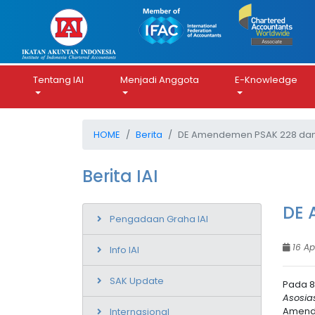
Tentang IAI
Menjadi Anggota
E-Knowledge
HOME
Berita
DE Amendemen PSAK 228 dan
Berita IAI
DE 
Pengadaan Graha IAI
16 Ap
Info IAI
SAK Update
Pada 8
Asosia
Amend
Internasional