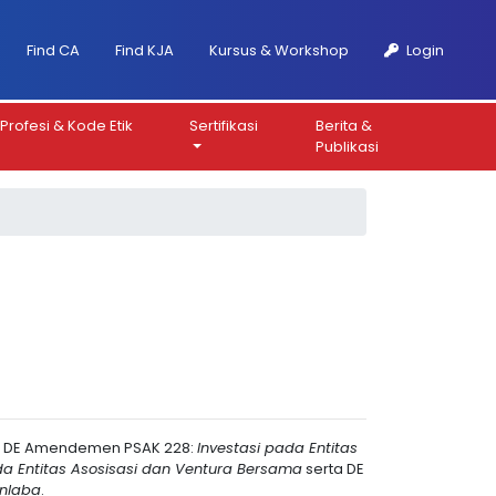
Find CA
Find KJA
Kursus & Workshop
Login
Profesi & Kode Etik
Sertifikasi
Berita &
Publikasi
itu DE Amendemen PSAK 228:
Investasi pada Entitas
da Entitas Asosisasi dan Ventura Bersama
serta DE
onlaba
.