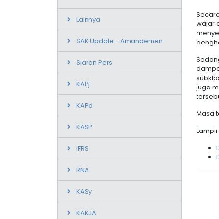
Secara
Lainnya
wajar a
menyel
SAK Update - Amandemen
pengha
Sedang
Siaran Pers
dampak
subklas
KAPj
juga m
terseb
KAPd
Masa t
KASP
Lampir
IFRS
RNA
KASy
KAKJA