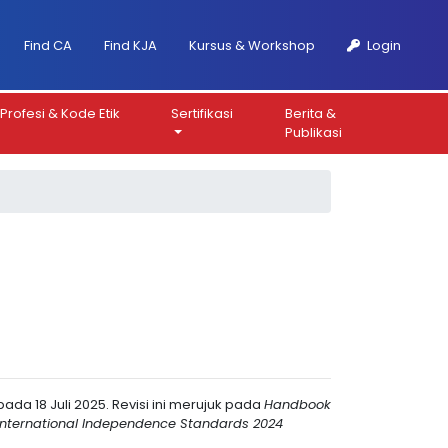
Find CA
Find KJA
Kursus & Workshop
Login
Profesi & Kode Etik
Sertifikasi
Berita &
Publikasi
ada 18 Juli 2025. Revisi ini merujuk pada
Handbook
g International Independence Standards 2024