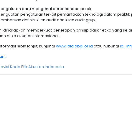
Pengaturan baru mengenai perencanaan pajak.
Penguatan pengaturan terkait pemanfaatan teknologi dalam praktik p
Pembaruan definisi klien audit dan klien audit grup,
 ini diharapkan memperkuat penerapan prinsip dasar etika yang se
an etika akuntan internasional.
nformasi lebih lanjut, kunjungi
www.iaiglobal.or.id
atau hubungi
iai-in
an :
Revisi Kode Etik Akuntan Indonesia