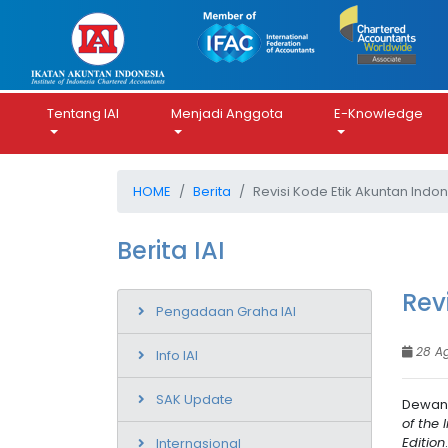
Tentang IAI
Menjadi Anggota
E-Knowledge
HOME
Berita
Revisi Kode Etik Akuntan Indo
Berita IAI
Rev
Pengadaan Graha IAI
28 A
Info IAI
SAK Update
Dewan 
of the
Edition
Internasional