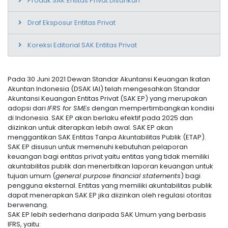
Produk SAK Entitas Privat Disahkan
Draf Eksposur Entitas Privat
Koreksi Editorial SAK Entitas Privat
Pada 30 Juni 2021 Dewan Standar Akuntansi Keuangan Ikatan
Akuntan Indonesia (DSAK IAI) telah mengesahkan Standar
Akuntansi Keuangan Entitas Privat (SAK EP) yang merupakan
adopsi dari
IFRS for SMEs
dengan mempertimbangkan kondisi
di Indonesia. SAK EP akan berlaku efektif pada 2025 dan
diizinkan untuk diterapkan lebih awal. SAK EP akan
menggantikan SAK Entitas Tanpa Akuntabilitas Publik (ETAP).
SAK EP disusun untuk memenuhi kebutuhan pelaporan
keuangan bagi entitas privat yaitu entitas yang tidak memiliki
akuntabilitas publik dan menerbitkan laporan keuangan untuk
tujuan umum (
general purpose financial statements
) bagi
pengguna eksternal. Entitas yang memiliki akuntabilitas publik
dapat menerapkan SAK EP jika diizinkan oleh regulasi otoritas
berwenang.
SAK EP lebih sederhana daripada SAK Umum yang berbasis
IFRS, yaitu: