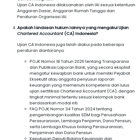
Ujian CA Indonesia dilaksanakan oleh IAI sesuai ketentuan
Anggaran Dasar, Anggaran Rumah Tangga dan
Peraturan Organisasi IAI.
Apakah landasan hukum lainnya yang mengakui Ujian
Chartered Accountant
(CA) Indonesia?
Ujian CA Indonesia juga telah diakui pada beberapa
peraturan diantaranya:
POJK Nomor 18 Tahun 2025 tentang Transparansi
dan Publikasi Laporan Bank, yang secara eksplisit
mengatur kewajiban bank untuk memiliki Pejabat
Eksekutif atau anggota penyusun laporan
keuangan yang memenuhi kompetensi dan lulus
ujian sertifikasi Chartered Accountant (CA), dengan
tingkat minimal tertentu sesuai kelompok bank
berdasarkan modal inti.
FAQ POJK Nomor 34 Tahun 2024 tentang
pengembangan kualitas SDM bagi Perusahaan
Perasuransian, Lembaga Penjamin, Dana Pensiun,
serta Lembaga Khusus bidang Perasuransian,
Penjaminan dan Dana Pensiun.
Keputusan Deputi Bidang Keuangan dan