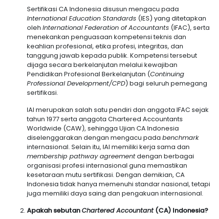
Sertifikasi CA Indonesia disusun mengacu pada
International Education Standards
(IES) yang ditetapkan
oleh
International Federation of Accountants
(IFAC), serta
menekankan penguasaan kompetensi teknis dan
keahlian profesional, etika profesi, integritas, dan
tanggung jawab kepada publik. Kompetensi tersebut
dijaga secara berkelanjutan melalui kewajiban
Pendidikan Profesional Berkelanjutan (
Continuing
Professional Development/CPD
) bagi seluruh pemegang
sertifikasi.
IAI merupakan salah satu pendiri dan anggota IFAC sejak
tahun 1977 serta anggota Chartered Accountants
Worldwide (CAW), sehingga Ujian CA Indonesia
diselenggarakan dengan mengacu pada
benchmark
internasional. Selain itu, IAI memiliki kerja sama dan
membership pathway agreement
dengan berbagai
organisasi profesi internasional guna memastikan
kesetaraan mutu sertifikasi. Dengan demikian, CA
Indonesia tidak hanya memenuhi standar nasional, tetapi
juga memiliki daya saing dan pengakuan internasional.
Apakah sebutan
Chartered Accountant
(CA) Indonesia?