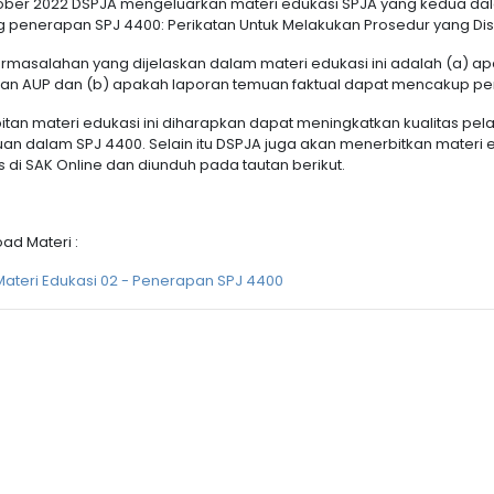
ober 2022 DSPJA mengeluarkan materi edukasi SPJA yang kedua dal
g penerapan SPJ 4400: Perikatan Untuk Melakukan Prosedur yang Dis
rmasalahan yang dijelaskan dalam materi edukasi ini adalah (a) ap
tan AUP dan (b) apakah laporan temuan faktual dapat mencakup pen
itan materi edukasi ini diharapkan dapat meningkatkan kualitas pe
uan dalam SPJ 4400. Selain itu DSPJA juga akan menerbitkan materi e
s di SAK Online dan diunduh pada tautan berikut.
ad Materi :
Materi Edukasi 02 - Penerapan SPJ 4400