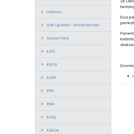
26 Okt
tentan
Lainnya
Dua pe
perika
SAK Update - Amandemen
Penerb
Siaran Pers
ketent
diakse
KAPj
KAPd
Downlo
KASP
IFRS
RNA
KASy
KAKJA