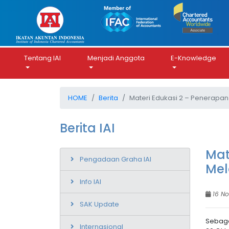
Tentang IAI
Menjadi Anggota
E-Knowledge
HOME
Berita
Materi Edukasi 2 – Penerapan
Berita IAI
Mat
Pengadaan Graha IAI
Mel
Info IAI
16 N
SAK Update
Sebaga
Internasional