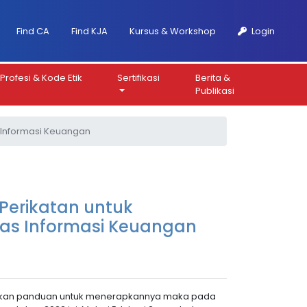
Find CA
Find KJA
Kursus & Workshop
Login
Profesi & Kode Etik
Sertifikasi
Berita &
Publikasi
s Informasi Keuangan
 Perikatan untuk
tas Informasi Keuangan
ikan panduan untuk menerapkannya maka pada