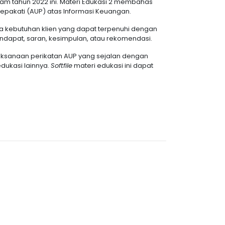
am tahun 2022 ini. Materi Edukasi 2 membahas
epakati (AUP) atas Informasi Keuangan.
a kebutuhan klien yang dapat terpenuhi dengan
dapat, saran, kesimpulan, atau rekomendasi.
laksanaan perikatan AUP yang sejalan dengan
dukasi lainnya.
Softfile
materi edukasi ini dapat