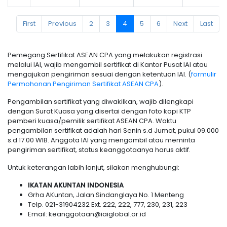
First
Previous
2
3
4
5
6
Next
Last
Pemegang Sertifikat ASEAN CPA yang melakukan registrasi
melalui IAI, wajib mengambil sertifikat di Kantor Pusat IAI atau
mengajukan pengiriman sesuai dengan ketentuan IAI. (
formulir
Permohonan Pengiriman Sertifikat ASEAN CPA
).
Pengambilan sertifikat yang diwakilkan, wajib dilengkapi
dengan Surat Kuasa yang disertai dengan foto kopi KTP
pemberi kuasa/pemilik sertifikat ASEAN CPA. Waktu
pengambilan sertifikat adalah hari Senin s.d Jumat, pukul 09.000
s.d 17.00 WIB. Anggota IAI yang mengambil atau meminta
pengiriman sertifikat, status keanggotaanya harus aktif.
Untuk keterangan labih lanjut, silakan menghubungi:
IKATAN AKUNTAN INDONESIA
Grha AKuntan, Jalan Sindanglaya No. 1 Menteng
Telp. 021-31904232 Ext. 222, 222, 777, 230, 231, 223
Email: keanggotaan@iaiglobal.or.id