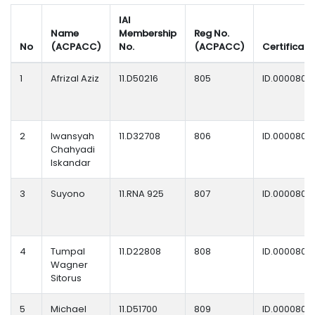
IAI
Name
Membership
Reg No.
No
(ACPACC)
No.
(ACPACC)
Certificate
1
Afrizal Aziz
11.D50216
805
ID.0000805
2
Iwansyah
11.D32708
806
ID.0000806
Chahyadi
Iskandar
3
Suyono
11.RNA 925
807
ID.0000807
4
Tumpal
11.D22808
808
ID.0000808
Wagner
Sitorus
5
Michael
11.D51700
809
ID.0000809