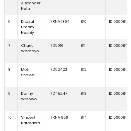
Alexander
Nata
6
Khoirul
11.RNA 1364
810
ID.0000810
Umam
Hasbiy
7
Chairul
11.D50161
811
ID.0000811
Wismoyo
8
Moh
11.D52422
812
ID.0000812
Sholeh
9
Danny
11.D45247
813
ID.0000813
Wibowo
10
Vincent
11.RNA 966
814
ID.0000814
Karmanta