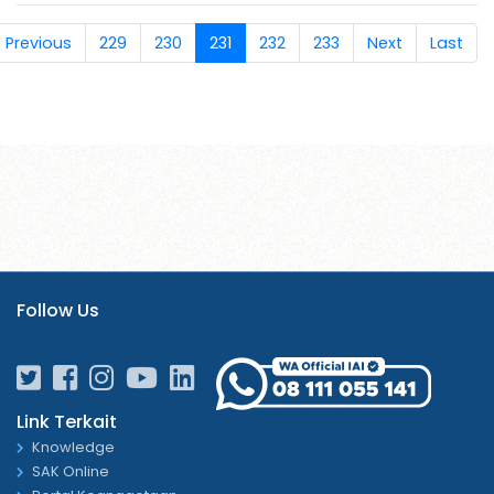
Previous
229
230
231
232
233
Next
Last
Follow Us
Link Terkait
Knowledge
SAK Online