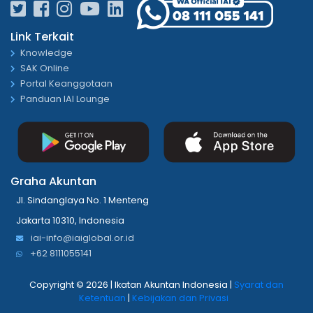
Link Terkait
Knowledge
SAK Online
Portal Keanggotaan
Panduan IAI Lounge
Graha Akuntan
Jl. Sindanglaya No. 1 Menteng
Jakarta 10310, Indonesia
iai-info@iaiglobal.or.id
+62 8111055141
Copyright ©
2026 | Ikatan Akuntan Indonesia |
Syarat dan
Ketentuan
|
Kebijakan dan Privasi