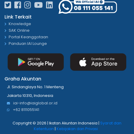
Link Terkait
Knowledge
SAK Online
Portal Keanggotaan
Panduan IAI Lounge
Graha Akuntan
Jl. Sindanglaya No. 1 Menteng
Jakarta 10310, Indonesia
iai-info@iaiglobal.or.id
+62 8111055141
Copyright ©
2026 | Ikatan Akuntan Indonesia |
Syarat dan
Ketentuan
|
Kebijakan dan Privasi