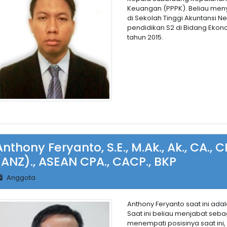
Keuangan (PPPK). Beliau meny
di Sekolah Tinggi Akuntansi N
pendidikan S2 di Bidang Ekonom
tahun 2015.
Anthony Feryanto, S.E., M.Ak., Ak., CA.,
(ANZ)., ASEAN CPA., CACP., BKP
Anggota
Anthony Feryanto saat ini ada
Saat ini beliau menjabat seba
menempati posisinya saat ini,