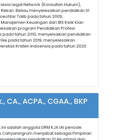
onesia Legal Network (Konsultan Hukum),
& Rekan. Beliau menyelesaikan pendidikan S1
Moechtar Talib pada tahun 2005,
 Manajemen Keuangan dari IBS Kwik Kian
lesaikan program Pendidikan Profesi
Gie pada tahun 2010, menyelsaikan pendidikan
an Gie pada tahun 2019, menyelesaikan
ersitas Kristen Indoensia pada tahun 2020.
., CA., ACPA., CGAA., BKP
 ini adalah anggota DRM KJA IAI periode
hias Cahyaningrum menjabat sebagai Pimpinan
enyelesaikan pendidikan S1 Akuntansi dari