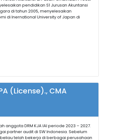
elesaikan pendidikan S1 Jurusan Akuntansi
egara di tahun 2005, menyelesaikan
i di Inernational University of Japan di
 CPA (License)., CMA
lah anggota DRM KJA IAI periode 2023 – 2027.
gai partner audit di SW Indonesia. Sebelum
 beliau telah bekerja di berbagai perusahaan