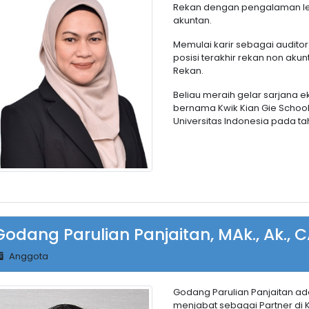
Rekan dengan pengalaman leb
akuntan.
Memulai karir sebagai audito
posisi terakhir rekan non aku
Rekan.
Beliau meraih gelar sarjana eko
bernama Kwik Kian Gie School 
Universitas Indonesia pada ta
Godang Parulian Panjaitan, MAk., Ak., C
Anggota
Godang Parulian Panjaitan ada
menjabat sebagai Partner di 