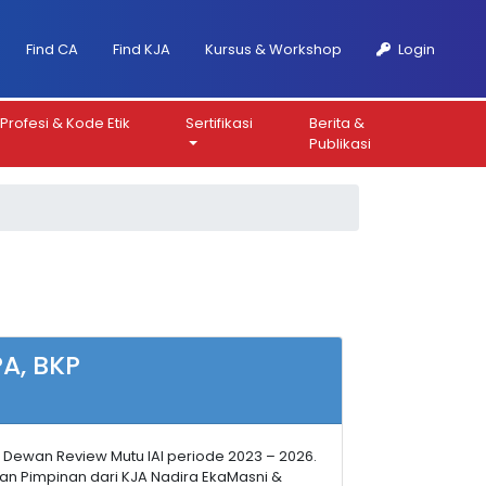
Find CA
Find KJA
Kursus & Workshop
Login
Profesi & Kode Etik
Sertifikasi
Berita &
Publikasi
PA, BKP
 Dewan Review Mutu IAI periode 2023 – 2026.
kan Pimpinan dari KJA Nadira EkaMasni &