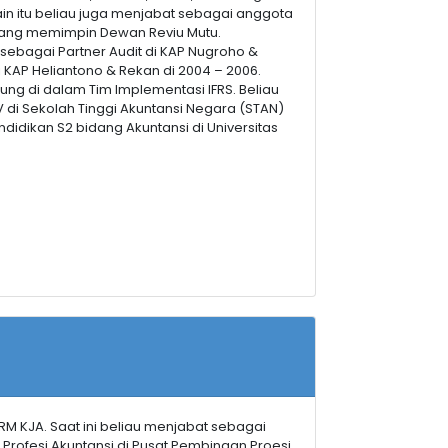
ain itu beliau juga menjabat sebagai anggota
 yang memimpin Dewan Reviu Mutu.
ebagai Partner Audit di KAP Nugroho &
i KAP Heliantono & Rekan di 2004 – 2006.
ung di dalam Tim Implementasi IFRS. Beliau
 di Sekolah Tinggi Akuntansi Negara (STAN)
didikan S2 bidang Akuntansi di Universitas
RM KJA. Saat ini beliau menjabat sebagai
rofesi Akuntansi di Pusat Pembinaan Proesi