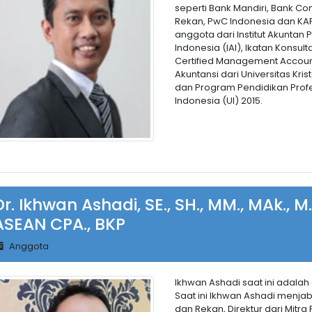
seperti Bank Mandiri, Bank C
Rekan, PwC Indonesia dan KAP
anggota dari Institut Akuntan P
Indonesia (IAI), Ikatan Konsult
Certified Management Account
Akuntansi dari Universitas Kri
dan Program Pendidikan Profes
Indonesia (UI) 2015.
Dr. Ikhwan Ashadi, SE., SH., MM., MAk., M.H
ASEAN CPA., BKP
Anggota
Ikhwan Ashadi saat ini adalah
Saat ini Ikhwan Ashadi menja
dan Rekan, Direktur dari Mitra