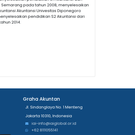
ng Semarang pada tahun 2008, menyelesaikan
kuntansi Akuntansi Univesitas Diponegoro
nyelesaikan pendidikan S2 Akuntansi dari
tahun 2014.
Graha Akuntan
Jl. Sindanglaya No. 1 Menteng
Jakarta 10310, Indonesia
iai-info@iaiglobal.or.id
+62 8111055141