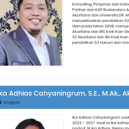
Konsulting, Pimpinan dari Ind
Partner dari KAP Budiandaru 
Akuntansi dari Universita DR. 
menyelesaikan pendidikan S2
Gien pada tahun 2008, menye
Akuntansi dari IBS Kwik Kian 
S2 Akuntansi dari IBs Kwik Ki
pendidikan S2 Hukum dari Univ
Ika Adhias Cahyaningrum, S.E., M.Ak., Ak
Anggota
Ika Adhias Cahyaningrum saat
2023 – 2027. Saat ini Ika Ad
pada KJA Ika Adhias. Beliau m