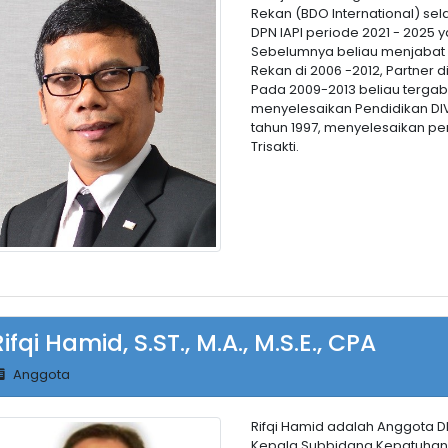
Rekan (BDO International) sel
DPN IAPI periode 2021 - 2025
Sebelumnya beliau menjabat s
Rekan di 2006 -2012, Partner d
Pada 2009-2013 beliau tergab
menyelesaikan Pendidikan DIV
tahun 1997, menyelesaikan pen
Trisakti.
Rifqi Hamid, S.ST., M.A., M.S.E., CPA
Anggota
Rifqi Hamid adalah Anggota D
Kepala Subbidang Kepatuhan P