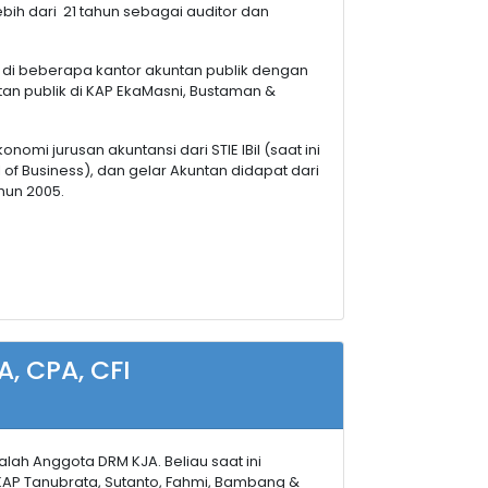
ih dari 21 tahun sebagai auditor dan
r di beberapa kantor akuntan publik dengan
ntan publik di KAP EkaMasni, Bustaman &
nomi jurusan akuntansi dari STIE IBiI (saat ini
of Business), dan gelar Akuntan didapat dari
hun 2005.
A, CPA, CFI
lah Anggota DRM KJA. Beliau saat ini
KAP Tanubrata, Sutanto, Fahmi, Bambang &