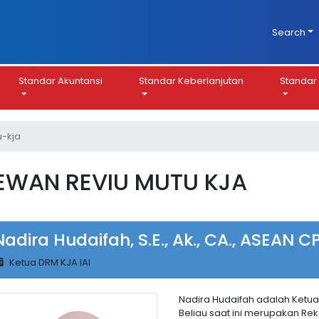
Search
Standar Akuntansi
Standar Keberlanjutan
Standar 
-kja
EWAN REVIU MUTU KJA
Nadira Hudaifah, S.E., Ak., CA., ASEAN C
Ketua DRM KJA IAI
Nadira Hudaifah adalah Ketua
Beliau saat ini merupakan Re