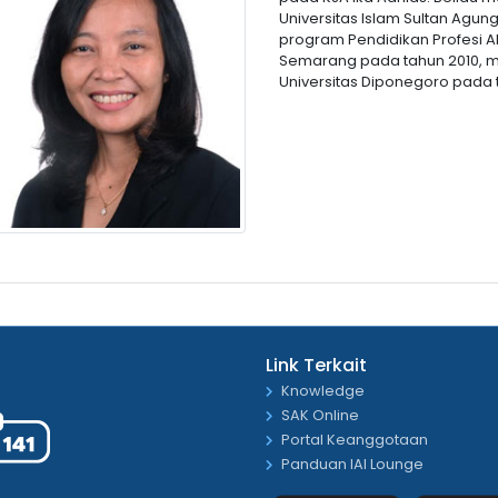
Universitas Islam Sultan Agu
program Pendidikan Profesi A
Semarang pada tahun 2010, me
Universitas Diponegoro pada 
Link Terkait
Knowledge
SAK Online
Portal Keanggotaan
Panduan IAI Lounge