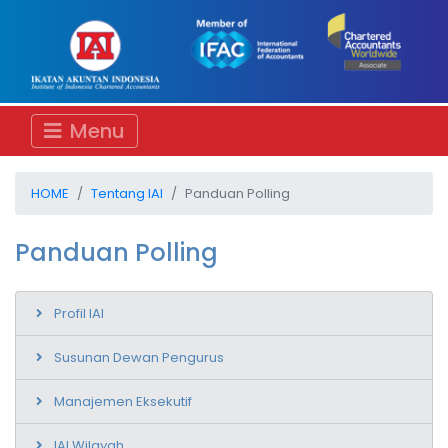
Menu
HOME
Tentang IAI
Panduan Polling
Panduan Polling
Profil IAI
Susunan Dewan Pengurus
Manajemen Eksekutif
IAI Wilayah